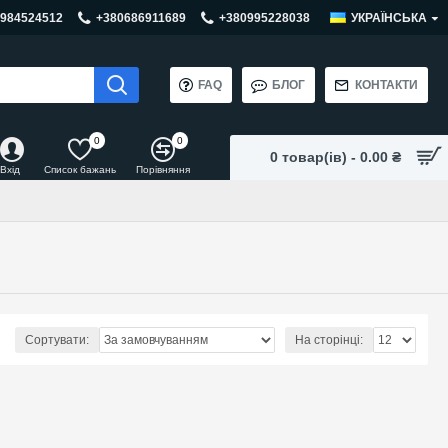
984524512
+380686911689
+380995228038
УКРАЇНСЬКА
FAQ
БЛОГ
КОНТАКТИ
0
0
0 товар(ів) - 0.00 ₴
Вхід
Список бажань
Порівняння
Сортувати:
На сторінці: