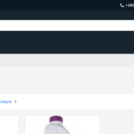
+380
оварів
0