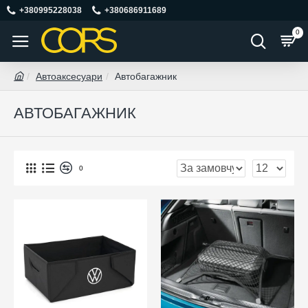
+380995228038
+380686911689
0
Автоаксесуари
Автобагажник
АВТОБАГАЖНИК
0