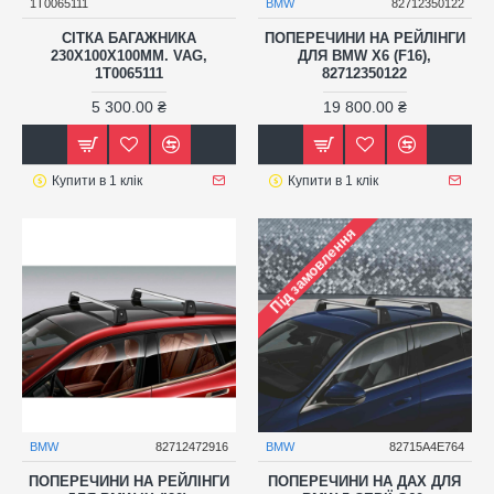
1T0065111
BMW
82712350122
СІТКА БАГАЖНИКА
ПОПЕРЕЧИНИ НА РЕЙЛІНГИ
230X100X100ММ. VAG,
ДЛЯ BMW X6 (F16),
1T0065111
82712350122
5 300.00 ₴
19 800.00 ₴
Купити в 1 клік
Купити в 1 клік
Під замовлення
BMW
82712472916
BMW
82715A4E764
ПОПЕРЕЧИНИ НА РЕЙЛІНГИ
ПОПЕРЕЧИНИ НА ДАХ ДЛЯ