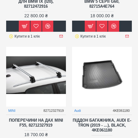
ДЛЯ BMW IX (I20),
BMW 5 СЕРІЇ G60,
82712472916
82715A4E764
22 800.00 ₴
18 000.00 ₴
Купити в 1 клік
Купити в 1 клік
MINI
82712327919
Audi
4KE061180
ПОПЕРЕЧИНИ НА ДАХ MINI
ПІДДОН БАГАЖНИКА, AUDI E-
F55, 82712327919
TRON (2019 - ...), BLACK,
4KE061180
18 700.00 ₴