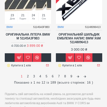
23
21
24
20
Днів
Годин
Хв
Сек
BMW
51145A3F9B3
BMW
51148096413
ОРИГИНАЛЬНА ЛІТЕРА BMW
ОРИГІНАЛЬНИЙ ШИЛЬДИК
M 51145A3F9B3
ЕМБЛЕМА НАПИС BMW X6M
51148096413
3 899.00 ₴
4 700.00 ₴
3 000.00 ₴
Купити в 1 клік
Купити в 1 клік
1
2
3
4
5
6
7
8
9
Показано з 1 по 12 із 189 (всього сторінок: 16 )
Підніміть свій автомобіль на новий рівень за допомогою деталей
тюнінгу та стилізації автомобілів, необхідних аксесуарів для будь-яких
любителів автомобілів від виробників Audi та BMW. У CORS ви