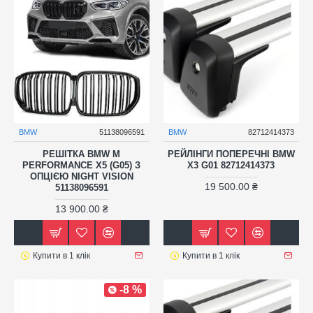
BMW
51138096591
BMW
82712414373
РЕШІТКА BMW M
РЕЙЛІНГИ ПОПЕРЕЧНІ BMW
PERFORMANCE X5 (G05) З
X3 G01 82712414373
ОПЦІЄЮ NIGHT VISION
19 500.00 ₴
51138096591
13 900.00 ₴
Купити в 1 клік
Купити в 1 клік
-8 %