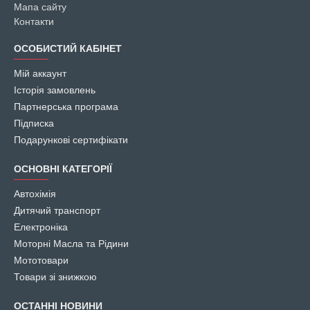
Мапа сайту
двигуна. Відправка в день замовлення Знижки та акції для нових та
постіних клієнтів ☎ Замовлення телефоном +380 660228675
Контакти
ОСОБИСТИЙ КАБІНЕТ
Мій аккаунт
Історія замовлень
Партнерська програма
Підписка
Подарункові сертифікати
ОСНОВНІ КАТЕГОРІЇ
Автохімія
Дитячий транспорт
Електроніка
Моторні Масла та Рідини
Мототовари
Товари зі знижкою
ОСТАННІ НОВИНИ