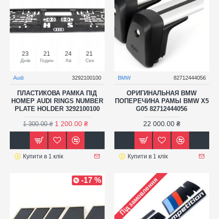
23
21
24
20
Днів
Годин
Хв
Сек
Audi
3292100100
BMW
82712444056
ПЛАСТИКОВА РАМКА ПІД
ОРИГИНАЛЬНАЯ BMW
НОМЕР AUDI RINGS NUMBER
ПОПЕРЕЧИНА РАМЫ BMW X5
PLATE HOLDER 3292100100
G05 82712444056
1 200.00 ₴
22 000.00 ₴
1 300.00 ₴
Купити в 1 клік
Купити в 1 клік
-17 %
Під замовлення