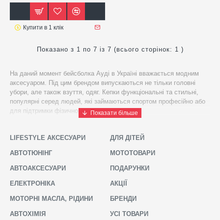
Купити в 1 клік
Показано з 1 по 7 із 7 (всього сторінок: 1 )
На даний момент бейсболка Ауді в Україні вважається модним
аксесуаром. Під цим брендом випускаються не тільки головні
убори, але також взуття, одяг. Кепки функціональні та стильні,
популярні серед людей, які займаються спортом професійно або
для підтримки фізичного стану тіла.
Кепки відрізняються між собою стилем, кольором, наявністю
застібки, формою козирка. Для виготовлення застосовуються
LIFESTYLE АКСЕСУАРИ
ДЛЯ ДІТЕЙ
високоякісні матеріали, наприклад, поліестер, бавовна. Як
АВТОТЮНІНГ
МОТОТОВАРИ
правило, вироби прикрашені відомим логотипом бренду.
АВТОАКСЕСУАРИ
ПОДАРУНКИ
Найчастіше бейсболки Audi в Україні купують бейсболісти,
баскетболісти, футболісти, а також любителі стильних, якісних
ЕЛЕКТРОНІКА
АКЦІЇ
аксесуарів.
МОТОРНІ МАСЛА, РІДИНИ
БРЕНДИ
Бейсболки Audi: популярні колекції
АВТОХІМІЯ
УСІ ТОВАРИ