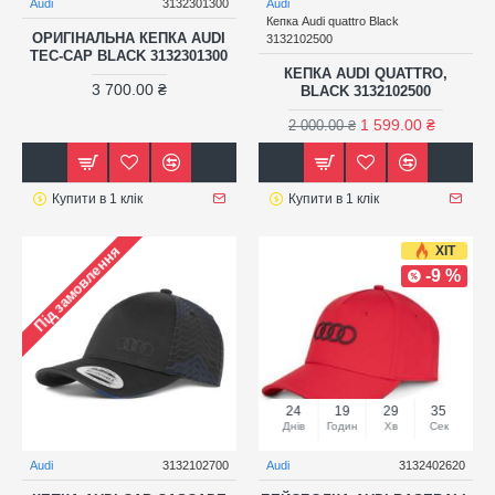
Audi
3132301300
Audi
Кепка Audi quattro Black
ОРИГІНАЛЬНА КЕПКА AUDI
3132102500
TEC-CAP BLACK 3132301300
КЕПКА AUDI QUATTRO,
3 700.00 ₴
BLACK 3132102500
1 599.00 ₴
2 000.00 ₴
Купити в 1 клік
Купити в 1 клік
ХІТ
Під замовлення
-9 %
24
19
29
35
Днів
Годин
Хв
Сек
Audi
3132102700
Audi
3132402620