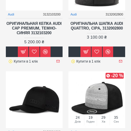
Audi
3132103200
Audi
3132002800
ОРИГИНАЛЬНАЯ КЕПКА AUDI
ОРИГІНАЛЬНА ШАПКА AUDI
CAP PREMIUM, ТЕМНО-
QUATTRO, СІРА, 3132002800
СИНЯЯ 3132103200
3 100.00 ₴
5 200.00 ₴
Купити в 1 клік
Купити в 1 клік
-20 %
24
19
29
35
Днів
Годин
Хв
Сек