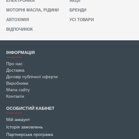
ЕЛЕКТРОНІКА
АКЦІЇ
Чому CORS.COM.UA?
Весь товар оригінальний, жодних підробок чи копій
МОТОРНІ МАСЛА, РІДИНИ
БРЕНДИ
Великий асортимент товарів Лайфстайл з лого авто
АВТОХІМІЯ
УСІ ТОВАРИ
Відправка в день замовлення
Знижки та Акції для нових та постійних клієнтів
ВІДПОЧИНОК
☎ Замовлення телефоном +380 660228675
ІНФОРМАЦІЯ
Про нас
Доставка
Договір публічної оферти
Виробники
Мапа сайту
Контакти
ОСОБИСТИЙ КАБІНЕТ
Мій аккаунт
Історія замовлень
Партнерська програма