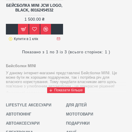
БЕЙСБОЛКА MINI JCW LOGO,
BLACK, 80162454532
1 500.00 ₴
Купити в 1 клік
Показано з 1 по 3 із 3 (всього сторінок: 1 )
Бейсболки MINI
У даному інтернет-магазині представлені Бейсболки MINI. Це
може бути як хорошим подарунком, так і потрібна річ для
власного користування. Тому придбати власникам авто щось
пов'язане з улюбленим автомобілем - це прекрасне рішення!
Додаткові аргументи:
✓
Оригінальні Бейсболки MINI допоможуть Вам виділитись серед
оточуючих;
LIFESTYLE АКСЕСУАРИ
ДЛЯ ДІТЕЙ
✓
Товари високої якості;
АВТОТЮНІНГ
МОТОТОВАРИ
✓
Бейсболки MINI
корисні в застосуванні. Це хороший подарунок,
АВТОАКСЕСУАРИ
ПОДАРУНКИ
який не буде пилитись на полиці;