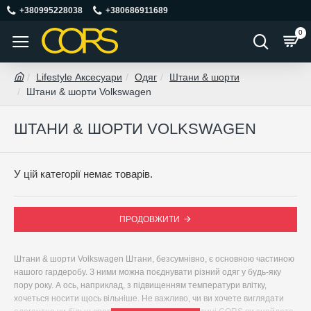
+380995228038
+380686911689
0
Lifestyle Аксесуари
Одяг
Штани & шорти
Штани & шорти Volkswagen
ШТАНИ & ШОРТИ VOLKSWAGEN
У цій категорії немає товарів.
ПРОДОВЖИТИ
Штани & шорти Volkswagen Штани, безсумнівно, є основною частиною
нашого гардеробу. З ними можна поєднувати різний одяг у будь-яку
пору року. А ось, наприклад, з підвищенням температури влітку,
хочеться носити щось вільніше. Не важливо, чи ви хочете виглядати