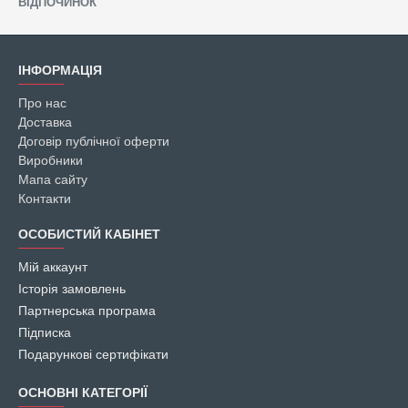
ВІДПОЧИНОК
нержавіючої сталі, щоб легко витягти чай або фрукти.Чому
CORS.COM.UA? Весь товар оригінальний, ніяких підробок або копій.
Широкий асортимент товарів Лайфстайл з лого авто, великий вибір
пляшок для води від виробників Peugeot та Skoda. Відправлення в
ІНФОРМАЦІЯ
день замовлення Знижки та акції для нових і постійних клієнтів
Замовлення телефоном +380 660228675
Про нас
Доставка
Договір публічної оферти
Виробники
Мапа сайту
Контакти
ОСОБИСТИЙ КАБІНЕТ
Мій аккаунт
Історія замовлень
Партнерська програма
Підписка
Подарункові сертифікати
ОСНОВНІ КАТЕГОРІЇ