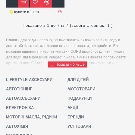
Купити в 1 клік
Показано з 1 по 7 із 7 (всього сторінок: 1 )
Пляшки для води Напевно, всі вже знають, як важливо пити воду в
достатній кількості, але інколи це легше сказати, ніж зробити. Яке
можливе рішення? Інтернет-магазин CORS пропонує купити пляшку
для води, від виробників Peugeot, Skoda, яку ви зможете поповнювати
протягом дня. Які переваги ви отримаєте від покупки бутилки для
води? · Ви зможете брати її з собою, що збільшує ймовірність того, що
ви вип’єте; · Це заощаджує кошти, тому що не потрібно постійно
LIFESTYLE АКСЕСУАРИ
ДЛЯ ДІТЕЙ
витрачати кошти на пляшку води в магазині; · Користь для
навколишнього середовища. Які оригінальні пляшки для води є в
АВТОТЮНІНГ
МОТОТОВАРИ
наявності? · Дорожня пляшка Peugeot P8 в стильному
мінімалістичному дизайні, буде чудовим супутником у вашій подорожі; ·
АВТОАКСЕСУАРИ
ПОДАРУНКИ
Пляшка з нержавіючої сталі Skoda. Бутилка шкода має силіконову
ЕЛЕКТРОНІКА
АКЦІЇ
смугу для кращого захоплення. Прикрашена брендингом ŠKODA, та
закривається кришкою, яка кріпиться на карабін; · Скляна пляшка для
МОТОРНІ МАСЛА, РІДИНИ
БРЕНДИ
води ECO Skoda виготовлена зі скла з подвійними стінками об'ємом
500 мл. Вона є відмінним помічником для дотримання режиму пиття.
АВТОХІМІЯ
УСІ ТОВАРИ
Бамбукова кришка має ущільнювач. Оригінальна особливість — сито з