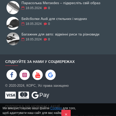
Парасолька Mersedes – підкресліть свій образ
18.05.2024
0
Бейсболки Audi для стильних і модних
18.05.2024
0
Багажник для авто: відмінні риси та різновиди
18.05.2024
0
СЛІДКУЙТЕ ЗА НАМИ У СОЦМЕРЕЖАХ
© 2020-2024, КОРС, Усі права захищено
Pay
ПІДПИСКА НА НОВИНИ І АКЦІЇ
Ми використовуємо ваші файли
Cookies
для того,
щоб адаптувати наш сайт для вас найкращим
Будьте в курсі новин та акцій, підписавшись на нашу розсилку