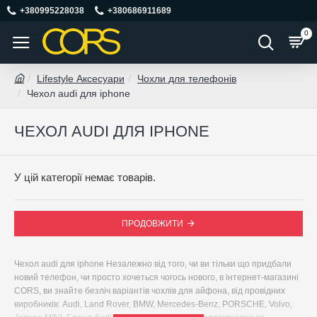
+380995228038
+380686911689
0
Lifestyle Аксесуари
Чохли для телефонів
Чехол audi для iphone
ЧЕХОЛ AUDI ДЛЯ IPHONE
У цій категорії немає товарів.
ПРОДОВЖИТИ
Чехол audi для iphone Незалежно від того, чи ви тільки що придбали
новий телефон, чи просто хочеться чогось нового, в інтернет-магазині
CORS, ви знайте безліч варіантів чохлів для айфона, від провідних
виробників: Audi, Land Rover, BMW, Mercedes-Benz, PORSCHE, Volvo,