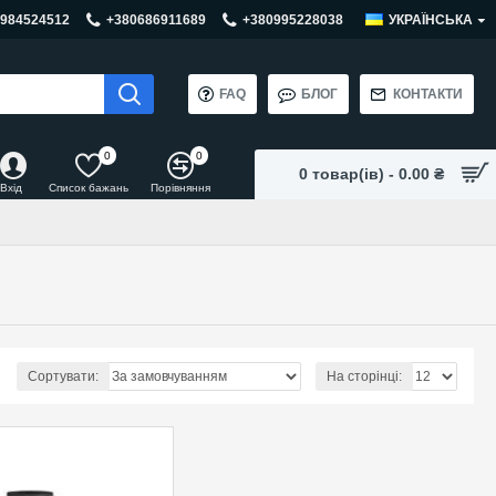
984524512
+380686911689
+380995228038
УКРАЇНСЬКА
FAQ
БЛОГ
КОНТАКТИ
0
0
0 товар(ів) - 0.00 ₴
Вхід
Список бажань
Порівняння
Сортувати:
На сторінці: