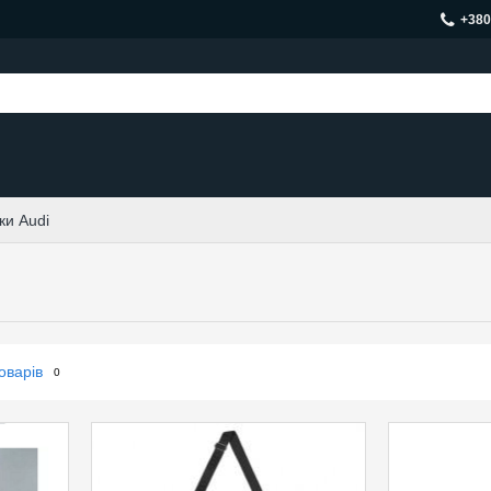
+380
ки Audi
оварів
0