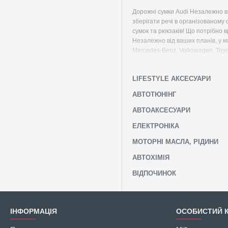
Дорожні сумки Audi Незалежно ві
зберігати речі в організованому 
сумок та рюкзаків! Що потрібно в
Незалежно від ваших планів, у м
Mercedes-Benz, Volkswagen, Toyot
історичному стилі, де в основном
пропонуємо дорожній несесер, ту
LIFESTYLE АКСЕСУАРИ
завжди в русі та віддає переваг
вибір дорожніх сумок від виробн
АВТОТЮНІНГ
акції для нових і постійних клі
АВТОАКСЕСУАРИ
ЕЛЕКТРОНІКА
МОТОРНІ МАСЛА, РІДИНИ
АВТОХІМІЯ
ВІДПОЧИНОК
ІНФОРМАЦІЯ
ОСОБИСТИЙ К