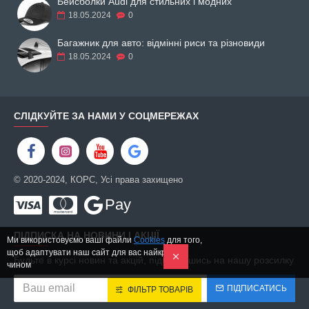
Бейсболки Audi для стильних і модних
18.05.2024
0
Багажник для авто: відмінні риси та різновиди
18.05.2024
0
СЛІДКУЙТЕ ЗА НАМИ У СОЦМЕРЕЖАХ
© 2020-2024, КОРС, Усі права захищено
Pay
ПІДПИСКА НА НОВИНИ І АКЦІЇ
Ми використовуємо ваші файли
Cookies
для того,
щоб адаптувати наш сайт для вас найкращим
Будьте в курсі новин та акцій, підписавшись на нашу розсилку
чином
ПІДПИСАТИСЬ
ФІЛЬТР ТОВАРІВ