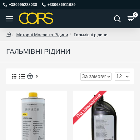
+380995228038
+380686911689
0
Моторні Масла та Рідини
Гальмівні рідини
ГАЛЬМІВНІ РІДИНИ
0
Під замовлення