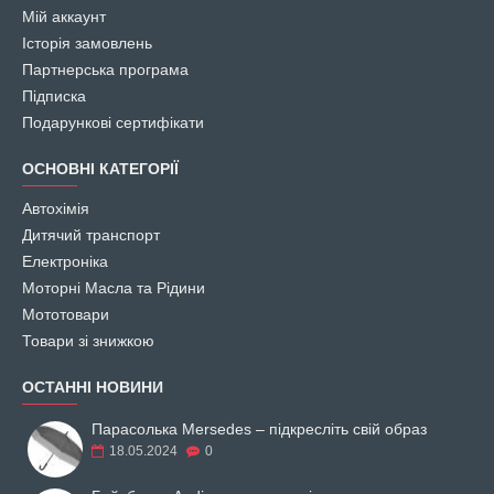
Мій аккаунт
Як підібрати гальмівну рідину для автомобіля? Якщо ви плануєте
купити гальмівну рідину, відповідну характеристикам і потребам
Історія замовлень
вашого транспортного засобу, то звертайте увагу на рекомендації
Партнерська програма
виробника авто і на умови експлуатації ТЗ. При необхідності
Підписка
менеджери «CORS» допоможуть зробити оптимальний вибір.
Подарункові сертифікати
ОСНОВНІ КАТЕГОРІЇ
Автохімія
Дитячий транспорт
Електроніка
Моторні Масла та Рідини
Мототовари
Товари зі знижкою
ОСТАННІ НОВИНИ
Парасолька Mersedes – підкресліть свій образ
18.05.2024
0