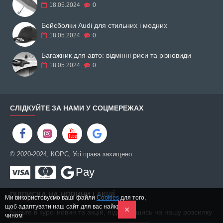
18.05.2024
0
магазині CORS. При необхідності менеджери допоможуть вибрати
оптимальну модель екіпіровки саме для вас. Доставка мотоштанів
Бейсболки Audi для стильних і модних
здійснюється оперативно і можлива по всіх містах України.
18.05.2024
0
Багажник для авто: відмінні риси та різновиди
18.05.2024
0
СЛІДКУЙТЕ ЗА НАМИ У СОЦМЕРЕЖАХ
© 2020-2024, КОРС, Усі права захищено
Pay
ПІДПИСКА НА НОВИНИ І АКЦІЇ
Ми використовуємо ваші файли
Cookies
для того,
щоб адаптувати наш сайт для вас найкращим
Будьте в курсі новин та акцій, підписавшись на нашу розсилку
чином