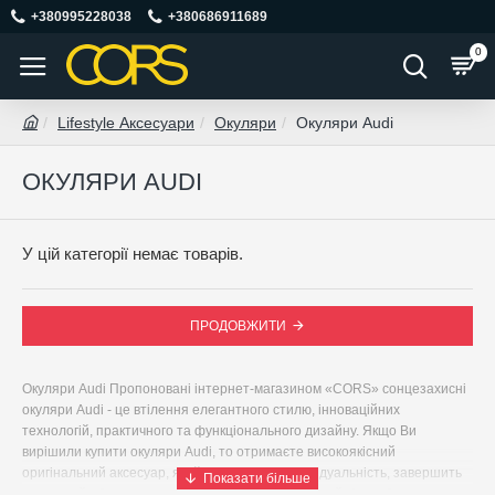
+380995228038
+380686911689
0
Lifestyle Аксесуари
Окуляри
Окуляри Audi
ОКУЛЯРИ AUDI
У цій категорії немає товарів.
ПРОДОВЖИТИ
Окуляри Audi Пропоновані інтернет-магазином «CORS» сонцезахисні
окуляри Audi - це втілення елегантного стилю, інноваційних
технологій, практичного та функціонального дизайну. Якщо Ви
вирішили купити окуляри Audi, то отримаєте високоякісний
оригінальний аксесуар, який підкреслить індивідуальність, завершить
статусний образ, а також забезпечить захист очей від згубного впливу