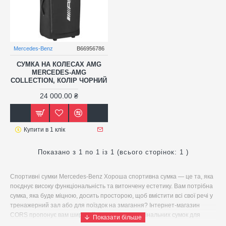
Mercedes-Benz
B66956786
СУМКА НА КОЛЕСАХ AMG
MERCEDES-AMG
COLLECTION, КОЛІР ЧОРНИЙ
24 000.00 ₴
Купити в 1 клік
Показано з 1 по 1 із 1 (всього сторінок: 1 )
Спортивні сумки Mercedes-Benz Хороша спортивна сумка — це та, яка
поєднує високу функціональність та витончену естетику. Вам потрібна
сумка, яка буде міцною, досить просторою, щоб вмістити всі свої речі у
тренажерний зал або для поїздок на змагання? Інтернет-магазин
CORS пропонує вам широкий асортимент оригінальних сумок для
спорту від виробника Mercedes-Benz та інших провідних брендів, таких