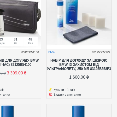
23
31
47
один
Хв
Сек
83125B54100
BMW
83125B558F3
БІВ ДЛЯ ДОГЛЯДУ BMW
НАБІР ДЛЯ ДОГЛЯДУ ЗА ШКІРОЮ
Й ЧАС) 83125B54100
BMW ІЗ ЗАХИСТОМ ВІД
УЛЬТРАФІОЛЕТУ, 250 МЛ 83125B558F3
3 399.00 ₴
00 ₴
1 600.00 ₴
лік
Купити в 1 клік
итання
Задати запитання