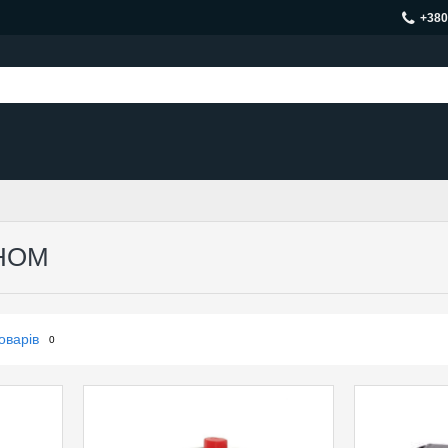
+380
НОМ
оварів
0