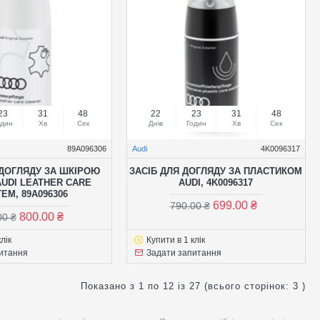
23
31
47
22
23
31
47
один
Хв
Сек
Днів
Годин
Хв
Сек
89A096306
Audi
4K0096317
 ДОГЛЯДУ ЗА ШКІРОЮ
ЗАСІБ ДЛЯ ДОГЛЯДУ ЗА ПЛАСТИКОМ
UDI LEATHER CARE
AUDI, 4K0096317
EM, 89A096306
699.00 ₴
790.00 ₴
800.00 ₴
00 ₴
лік
Купити в 1 клік
итання
Задати запитання
Показано з 1 по 12 із 27 (всього сторінок: 3 )