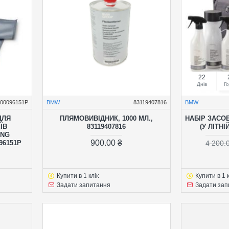
22
Днів
Г
000096151P
BMW
83119407816
BMW
ДЛЯ
ПЛЯМОВИВІДНИК, 1000 МЛ.,
НАБІР ЗАСО
ЇВ
83119407816
(У ЛІТНІ
ING
900.00 ₴
96151P
4 200.
Купити в 1 клік
Купити в 1 к
Задати запитання
Задати зап