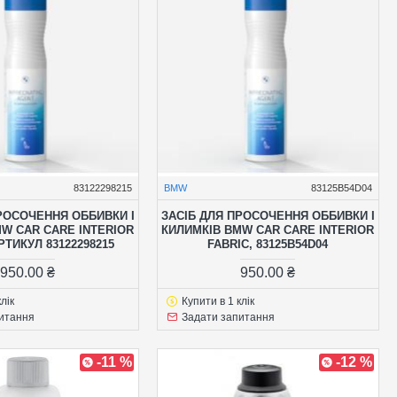
83122298215
BMW
83125B54D04
РОСОЧЕННЯ ОББИВКИ І
ЗАСІБ ДЛЯ ПРОСОЧЕННЯ ОББИВКИ І
W CAR CARE INTERIOR
КИЛИМКІВ BMW CAR CARE INTERIOR
РТИКУЛ 83122298215
FABRIC, 83125B54D04
950.00 ₴
950.00 ₴
лік
Купити в 1 клік
итання
Задати запитання
-11 %
-12 %