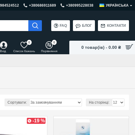
984524512
+380686911689
+380995228038
УКРАЇНСЬКА
FAQ
БЛОГ
КОНТАКТИ
0
0
0 товар(ів) - 0.00 ₴
Вхід
Список бажань
Порівняння
Сортувати:
На сторінці:
-19 %