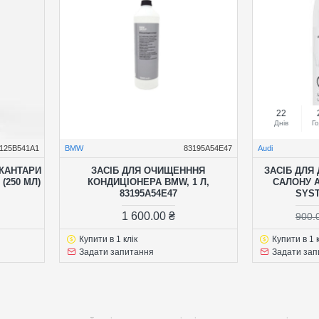
22
Днів
Г
125B541A1
BMW
83195A54E47
Audi
ЬКАНТАРИ
ЗАСІБ ДЛЯ ОЧИЩЕНННЯ
ЗАСІБ ДЛЯ
(250 МЛ)
КОНДИЦІОНЕРА BMW, 1 Л,
САЛОНУ A
83195A54E47
SYST
1 600.00 ₴
900.
Купити в 1 клік
Купити в 1 к
Задати запитання
Задати зап