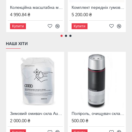
Колекційна масштабна модель Mercedes-Benz CLS Coup? AMG Line (C257), масштаб 1:18, сірий графіт, B66960546
Комплект передніх гумових ковриків MERCEDES-BENZ A-KLASSE W177 V177
4 990.84 ₴
5 200.00 ₴
Купити
Купити
НАШІ ХІТИ
Зимовий омивач скла Audi, 4M8096323B
Поліроль, очищувач скла Audi, 00A096329020
2 000.00 ₴
500.00 ₴