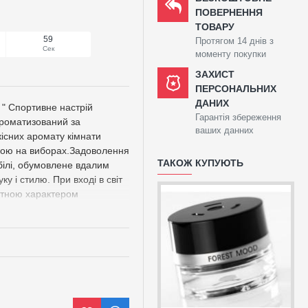
ПОВЕРНЕННЯ
ТОВАРУ
58
Протягом 14 днів з
Сек
моменту покупки
ЗАХИСТ
ПЕРСОНАЛЬНИХ
ДАНИХ
 " Спортивне настрій
Гарантія збереження
ароматизований за
ваших данних
існих аромату кімнати
трою на виборах.Задоволення
ТАКОЖ КУПУЮТЬ
обілі, обумовлене вдалим
уку і стилю. При вході в світ
нятною характером
віткою і свіжими яскраво-
вітковими гранями, такими
ромінює легкість і грейпфрут
оматів: зелені, квіткові,
, грейпфрут, кавун Нота
лія Основна нота:
а жаль, неможливе.