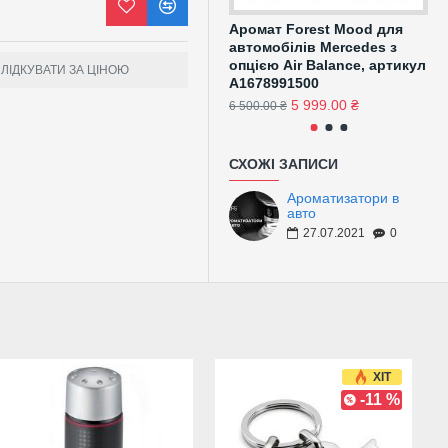
r-Balance (код P21)
Аромат Forest Mood для
Ар
автомобілів Mercedes з
дл
опцією Air Balance, артикул
оп
ЛІДКУВАТИ ЗА ЦІНОЮ
A1678991500
A0
5 999.00 ₴
6 500.00 ₴
5 9
СХОЖІ ЗАПИСИ
Ароматизатори в
авто
27.07.2021
0
ХІТ
Під замовлення
-11 %