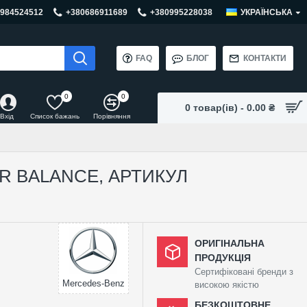
984524512
+380686911689
+380995228038
УКРАЇНСЬКА
FAQ
БЛОГ
КОНТАКТИ
0
0
0 товар(ів) - 0.00 ₴
Вхід
Список бажань
Порівняння
R BALANCE, АРТИКУЛ
ОРИГІНАЛЬНА
ПРОДУКЦІЯ
Сертифіковані бренди з
Mercedes-Benz
високою якістю
БЕЗКОШТОВНЕ