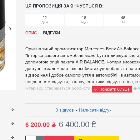
ЦЯ ПРОПОЗИЦІЯ ЗАКІНЧУЄТЬСЯ В:
22
18
48
Днів
Годин
Хв
ОПИС
ВІДГУКИ
Оригінальний ароматизатор Mercedes-Benz Air-Balance
"Інтер'єр вашого автомобіля може бути індивідуально 
допомогою опції пакета AIR BALANCE. Чотири високояк
доступні в залежності від особистих уподобань та нас
від водіння і добре самопочуття в автомобілі і в автом
поєднанням відчуття, запаху, естетики, відчуттів тіла, зв
інтер'єру створюється особистий зв'язок з більш прий
автомобіля.Аромат заснований на акорді між липовим к
зеленим листям. Липа драпірувати в серці яскравими к
як магнолія, гарденія і фіалка. Зелена верхня нота вип
0 відгуків
-
Написати відгук
і кавун. Ціле покрито мохом в якості основи.Сімейство ар
цитрусовіВерхня нота: лимон, лист зелений, гальбанум
6 400.00 ₴
6 200.00 ₴
серця: липа, гарденія, фіалка, жасмин, троянда, магно
мохЗверніть увагу, що повернення відкритих пляшок, н