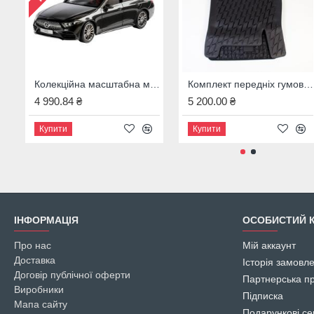
Колекційна масштабна модель Mercedes-Benz CLS Coup? AMG Line (C257), масштаб 1:18, сірий графіт, B66960546
Комплект передніх гумових ковриків MERCEDES-BENZ A-KLASSE W177 V177
4 990.84 ₴
5 200.00 ₴
Купити
Купити
ІНФОРМАЦІЯ
ОСОБИСТИЙ К
Про нас
Мій аккаунт
Доставка
Історія замовл
Договір публічної оферти
Партнерська п
Виробники
Підписка
Мапа сайту
Подарункові се