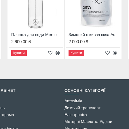
Пляшка для води Mercedes-Benz Myflavour, 0,75 л, B66955015
Зимовий омивач скла Audi, 4M8096323B
РОЗУМНИЙ ГОДИННИК MERCEDES-BENZ GARMIN VENU 2®, ЯПОНІЯ B66959469
2 900.00 ₴
2 000.00 ₴
15 500.00 ₴
Купити
Купити
Купити
АБІНЕТ
ОСНОВНІ КАТЕГОРІЇ
Автохімія
ень
Дитячий транспорт
рограма
Електроніка
Моторні Масла та Рідини
ртифікати
Мототовари