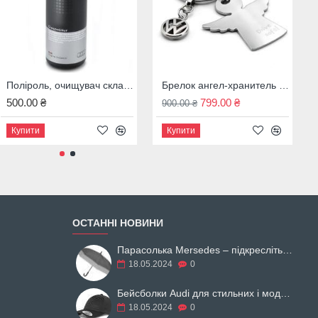
Поліроль, очищувач скла Audi, 00A096329020
Рюкзак Мерседес Бизнес оригинал,чорний, B66956090
Брелок ангел-хранитель Volkswagen Drive Safe, 000087010AFJKA 7E9087010
500.00 ₴
23 500.00 ₴
799.00 ₴
900.00 ₴
Купити
Купити
Купити
ОСТАННІ НОВИНИ
Парасолька Mersedes – підкресліть свій образ
18.05.2024
0
Бейсболки Audi для стильних і модних
18.05.2024
0