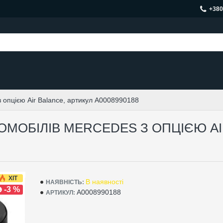
+380
 опцією Air Balance, артикул A0008990188
МОБІЛІВ MERCEDES З ОПЦІЄЮ AI
ХІТ
В наявності
НАЯВНІСТЬ:
-3 %
A0008990188
АРТИКУЛ: