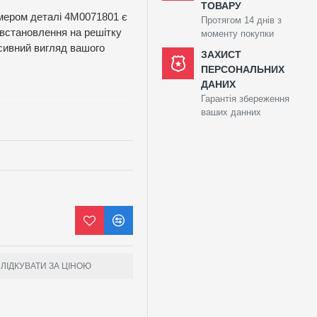
ТОВАРУ
омером деталі 4M0071801 є
Протягом 14 днів з
я встановлення на решітку
моменту покупки
есивний вигляд вашого
ЗАХИСТ
ПЕРСОНАЛЬНИХ
ДАНИХ
Гарантія збереження
ваших данних
ашому Audi Q7 або SQ7
исокоякісних матеріалів, що
ніх впливів. Емблема легко
ЛІДКУВАТИ ЗА ЦІНОЮ
преміальний статус вашого