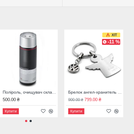
зволяє власникам Audi
льний стиль своєму
ивим.
ХІТ
-11 %
Поліроль, очищувач скла Audi, 00A096329020
Адаптер бездротової зарядки Audi для iPhone 7, 8W0051435B
Брелок ангел-хранитель Volkswagen Drive Safe, 000087010AFJKA 7E9087010
500.00 ₴
3 300.00 ₴
799.00 ₴
900.00 ₴
Купити
Купити
Купити