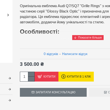
Оригінальна емблема Audi Q7/SQ7 "Grille Rings" з н
частиною серії "Glossy Black Optic" і призначена дл
радіатора. Ця емблема підкреслює елегантний і агр
автомобіля, додаючи йому унікальності та стилю.
Особливості:
Номер деталі:
4M0071801
Модель:
Audi Q7/SQ7
Серія:
Glossy Black Optic
0 відгуків
-
Написати відгук
Колір:
Чорний глянцевий
Матеріал:
Високоякісні матеріали
3 500.00 ₴
Опис:
КУПИТИ
КУПИТИ В 1 КЛІК
Ця емблема з чорним глянцевим покриттям додає в
сучасного і стильного вигляду. Вона виготовлена з в
забезпечують її довговічність та стійкість до зовніш
ЗАПИТАТИ КОНСУЛЬТАЦІЮ
С
встановлюється на решітку радіатора і підкреслює 
автомобіля.