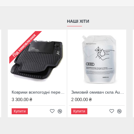
Встановлення цієї емблеми на решітку радіатора до
Q7/SQ7 зберегти оригінальний вигляд і додати уніка
автомобілю, роблячи його більш виразним і привабл
НАШІ ХІТИ
Під замовлення
Коврики всепогодні передні для Audi A1 Sportback (GB), 82B061501 041
Зимовий омивач скла Audi, 4M8096323B
Коврики всепогодні передні для Audi A5 Coupe, 8W7061501 041
3 300.00 ₴
2 000.00 ₴
3 800.00 ₴
Купити
Купити
Купити