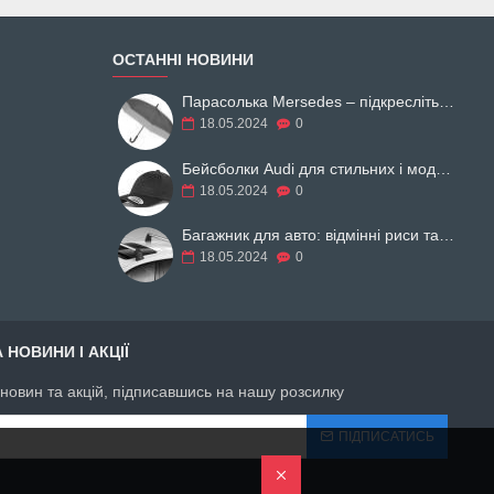
ОСТАННІ НОВИНИ
Парасолька Mersedes – підкресліть свій образ
18.05.2024
0
Бейсболки Audi для стильних і модних
18.05.2024
0
Багажник для авто: відмінні риси та різновиди
18.05.2024
0
 НОВИНИ І АКЦІЇ
і новин та акцій, підписавшись на нашу розсилку
ПІДПИСАТИСЬ