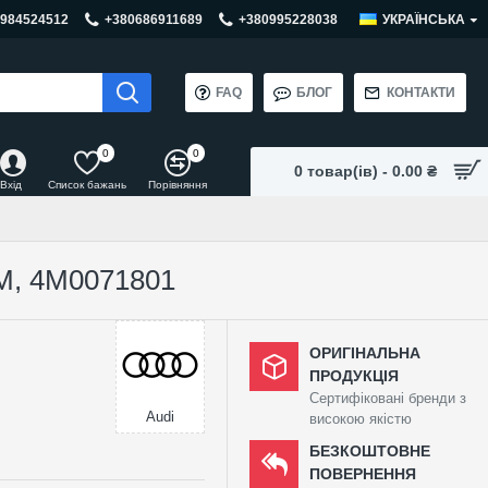
984524512
+380686911689
+380995228038
УКРАЇНСЬКА
FAQ
БЛОГ
КОНТАКТИ
0
0
0 товар(ів) - 0.00 ₴
Вхід
Список бажань
Порівняння
, 4M0071801
ОРИГІНАЛЬНА
ПРОДУКЦІЯ
Сертифіковані бренди з
Audi
високою якістю
БЕЗКОШТОВНЕ
ПОВЕРНЕННЯ