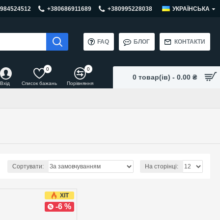
984524512
+380686911689
+380995228038
УКРАЇНСЬКА
FAQ
БЛОГ
КОНТАКТИ
0
0
0 товар(ів) - 0.00 ₴
Вхід
Список бажань
Порівняння
Сортувати:
На сторінці:
ХІТ
-6 %