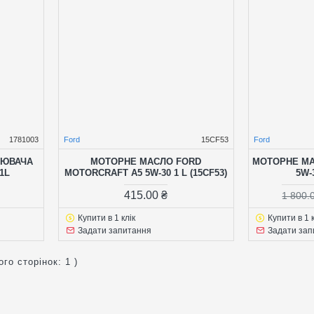
1781003
Ford
15CF53
Ford
ИЛЮВАЧА
МОТОРНЕ МАСЛО FORD
МОТОРНЕ МА
1L
MOTORCRAFT A5 5W-30 1 L (15CF53)
5W-
415.00 ₴
1 800.
Купити в 1 клік
Купити в 1 к
Задати запитання
Задати зап
ого сторінок: 1 )