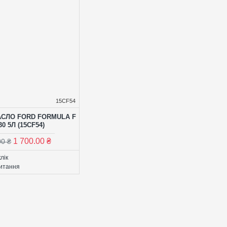
15CF54
СЛО FORD FORMULA F
30 5Л (15CF54)
1 700.00 ₴
00 ₴
лік
итання