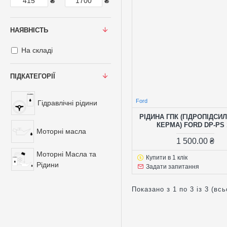
₴
₴
НАЯВНІСТЬ
На складі
ПІДКАТЕГОРІЇ
Ford
Гідравлічні рідини
РІДИНА ГПК (ГІДРОПІДС
КЕРМА) FORD DP-PS 
Моторні масла
1 500.00 ₴
Моторні Масла та
Купити в 1 клік
Рідини
Задати запитання
Показано з 1 по 3 із 3 (всь