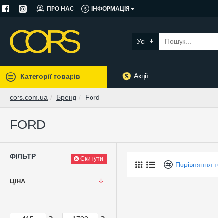
ПРО НАС
ІНФОРМАЦІЯ
Усі
Акції
Категорії товарів
cors.com.ua
Бренд
Ford
FORD
ФІЛЬТР
Скинути
Порівняння т
ЦІНА