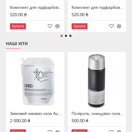
Комплект для підфарбовування BMW 475
Комплект для підфарбовування Mercedes Benz 197
520.00 ₴
520.00 ₴
Купити
Купити
НАШІ ХІТИ
Зимовий омивач скла Audi, 4M8096323B
Поліроль, очищувач скла Audi, 00A096329020
2 000.00 ₴
500.00 ₴