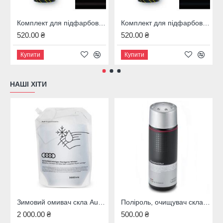
Комплект для підфарбовування BMW 475
Комплект для підфарбовування Mercedes Benz 197
520.00 ₴
520.00 ₴
Купити
Купити
НАШІ ХІТИ
Зимовий омивач скла Audi, 4M8096323B
Поліроль, очищувач скла Audi, 00A096329020
2 000.00 ₴
500.00 ₴