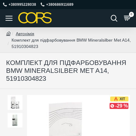
+380995228038
+380686911689
0
Автохімія
Комплект для підфарбовування BMW Mineralsilber Met A14,
51910304823
КОМПЛЕКТ ДЛЯ ПІДФАРБОВУВАННЯ
BMW MINERALSILBER MET A14,
51910304823
ХІТ
-29 %