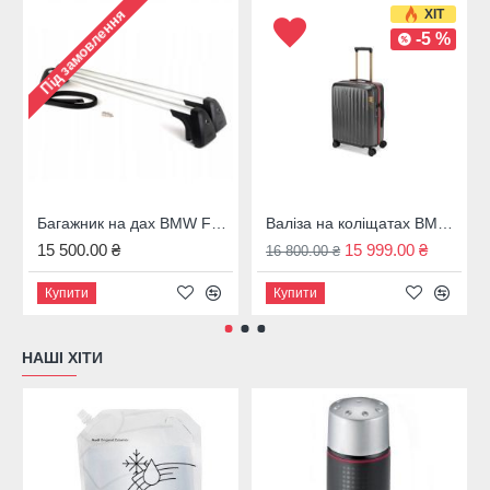
ХІТ
Під замовлення
-5 %
Багажник на дах BMW F31, 82712350124
Валіза на коліщатах BMW M темно-сіра 43 л. 80225A7C973
15 500.00 ₴
15 999.00 ₴
16 800.00 ₴
Купити
Купити
НАШІ ХІТИ