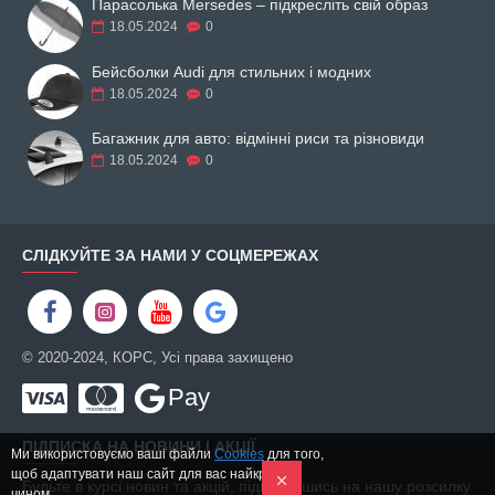
Парасолька Mersedes – підкресліть свій образ
18.05.2024
0
Бейсболки Audi для стильних і модних
18.05.2024
0
Багажник для авто: відмінні риси та різновиди
18.05.2024
0
СЛІДКУЙТЕ ЗА НАМИ У СОЦМЕРЕЖАХ
© 2020-2024, КОРС, Усі права захищено
Pay
ПІДПИСКА НА НОВИНИ І АКЦІЇ
Ми використовуємо ваші файли
Cookies
для того,
щоб адаптувати наш сайт для вас найкращим
Будьте в курсі новин та акцій, підписавшись на нашу розсилку
чином