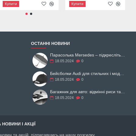
Купити
Купити
Купити
ОСТАННІ НОВИНИ
Парасолька Mersedes – підкресліть свій образ
18.05.2024
0
Бейсболки Audi для стильних і модних
18.05.2024
0
Багажник для авто: відмінні риси та різновиди
18.05.2024
0
 НОВИНИ І АКЦІЇ
і новин та акцій, підписавшись на нашу розсилку