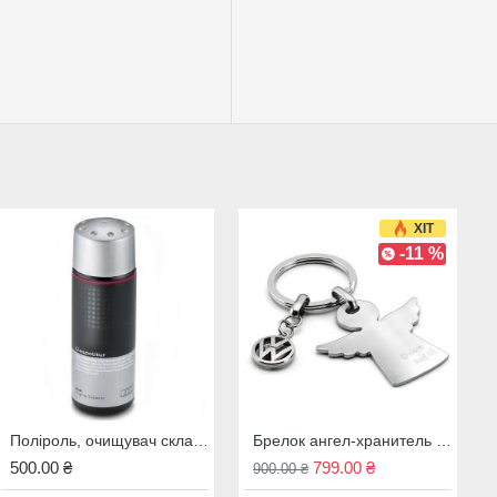
ol Magnatec
НОВИНКА
ХІТ
Під замовлення
-11 %
Поліроль, очищувач скла Audi, 00A096329020
Масло моторне Castrol 10W-40 MAGNATEC ACEA A3/B4 1л.15F7CA
Брелок ангел-хранитель Volkswagen Drive Safe, 000087010AFJKA 7E9087010
500.00 ₴
315.00 ₴
799.00 ₴
900.00 ₴