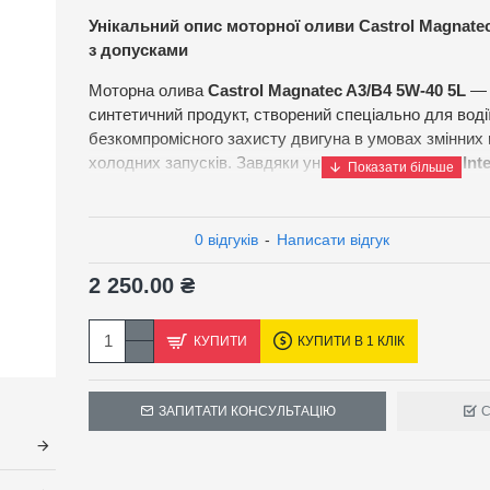
Унікальний опис моторної оливи Castrol Magnatec
з допусками
Моторна олива
Castrol Magnatec A3/B4 5W-40 5L
— 
синтетичний продукт, створений спеціально для водії
безкомпромісного захисту двигуна в умовах змінних 
холодних запусків. Завдяки унікальній технології
Int
буквально «прилипає» до металевих поверхонь, утв
що залишається активним навіть після вимкнення дви
зношування саме тоді, коли ризик ушкоджень найбі
0 відгуків
-
Написати відгук
пуску.
2 250.00 ₴
Синтетична формула 5W-40 забезпечує чудову текуч
стійкість до високотемпературного розрідження, під
КУПИТИ
КУПИТИ В 1 КЛІК
продуктивність двигуна у будь-яких поїздках — від 
маршрутів до тривалих трас. Castrol Magnatec A3/B4
утворенню шламу, підтримує чистоту внутрішніх комп
ЗАПИТАТИ КОНСУЛЬТАЦІЮ
С
безпечну роботу двигунів з турбонаддувом і без ньог