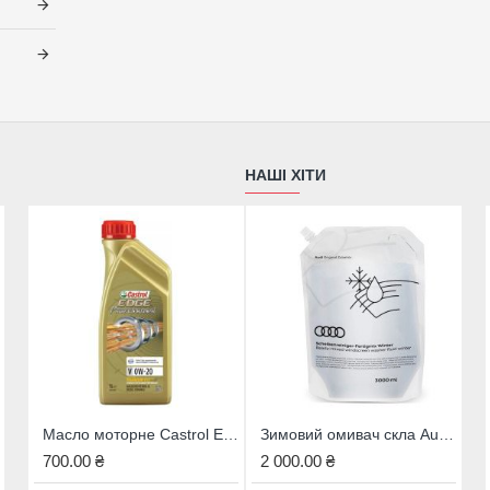
Допуски та специфікації Castr
A3/B4 5W-40 5L (15F64B)
ACEA A3/B4
API SN/CF
VW 502 00 / 505 00
НАШІ ХІТИ
MB-Approval 229.3
Renault RN0700 / RN0710
Meets Fiat 9.55535-M2
Масло моторне Castrol EDGE Professional 0W-20 (Volvo) 1L
Зимовий омивач скла Audi, 4M8096323B
Масло моторне CASTROL RN720 5W-30 5L
700.00 ₴
2 000.00 ₴
2 018.00 ₴