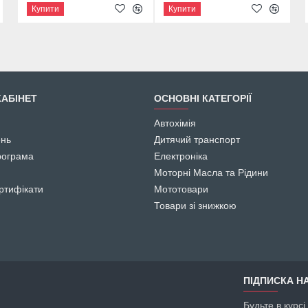
Купити
Купити
Купити
АБІНЕТ
ОСНОВНІ КАТЕГОРІЇ
Автохімія
ень
Дитячий транспорт
рограма
Електроніка
Моторні Масла та Рідини
ртифікати
Мототовари
Товари зі знижкою
ПІДПИСКА НА
Будьте в курс