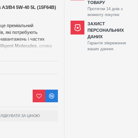
ТОВАРУ
 A3/B4 5W-40 5L (15F64B)
Протягом 14 днів з
моменту покупки
ЗАХИСТ
це преміальний
ПЕРСОНАЛЬНИХ
в, які потребують
ДАНИХ
навантажень і частих
Гарантія збереження
elligent Molecules
, олива
ваших данних
орюючи захисний бар’єр,
гуна. Це мінімізує
льший — у перші секунди
ість у холодну погоду та
тримуючи стабільну
щоденних міських
 5W-40 запобігає
онентів та гарантує
ЛІДКУВАТИ ЗА ЦІНОЮ
о.