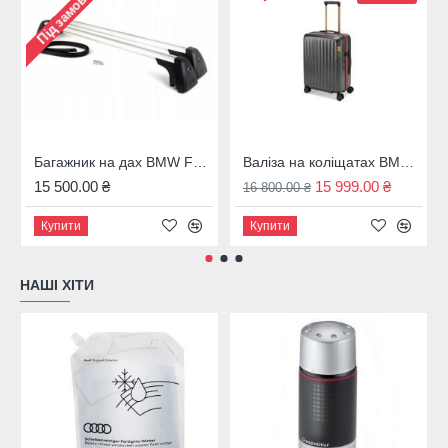
Під замовлення
Багажник на дах BMW F31, 82712350124
Валіза на коліщатах BMW M темно-сіра 43 л. 80225A7C973
15 500.00 ₴
15 999.00 ₴
16 800.00 ₴
Купити
Купити
НАШІ ХІТИ