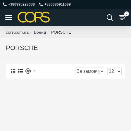
+380995228038
+380686911689
0
cors.com.ua
Бренд
PORSCHE
PORSCHE
0