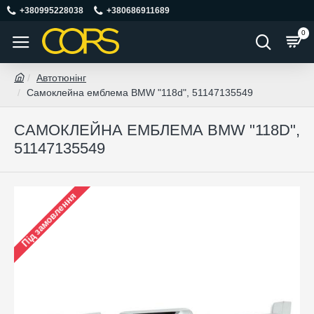
+380995228038
+380686911689
0
Автотюнінг
Самоклейна емблема BMW "118d", 51147135549
САМОКЛЕЙНА ЕМБЛЕМА BMW "118D",
51147135549
Під замовлення