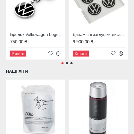
Брелок Volkswagen Logo Keyring, Black and Chrome, 37 mm., Артикул 000087010BQ
Динамічні заглушки дисків Volkswagen Passat B7 / B8 (новий логотип), 000071213D
750.00 ₴
9 900.00 ₴
Купити
Купити
НАШІ ХІТИ