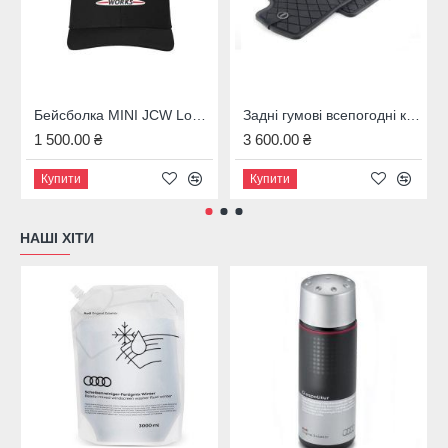
Бейсболка MINI JCW Logo, Black, 80162454532
Задні гумові всепогодні килимки MINI - Clubman F54, 51472408523
1 500.00 ₴
3 600.00 ₴
Купити
Купити
НАШІ ХІТИ