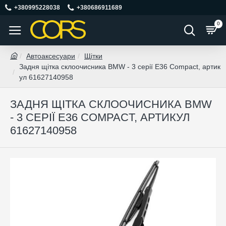
+380995228038
+380686911689
0
Автоаксесуари
Щітки
Задня щітка склоочисника BMW - 3 серії E36 Compact, артик
ул 61627140958
ЗАДНЯ ЩІТКА СКЛООЧИСНИКА BMW
- 3 СЕРІЇ E36 COMPACT, АРТИКУЛ
61627140958