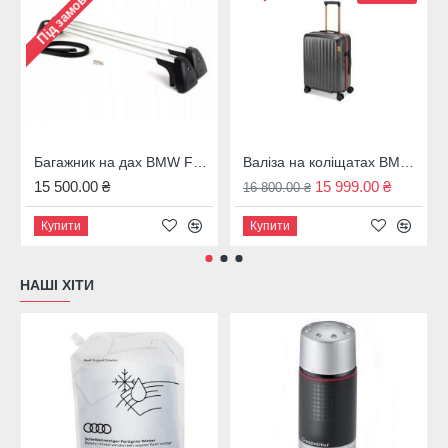
Під замовлення
Багажник на дах BMW F31, 82712350124
Валіза на коліщатах BMW M темно-сіра 43 л. 80225A7C973
15 500.00 ₴
15 999.00 ₴
16 800.00 ₴
Купити
Купити
НАШІ ХІТИ