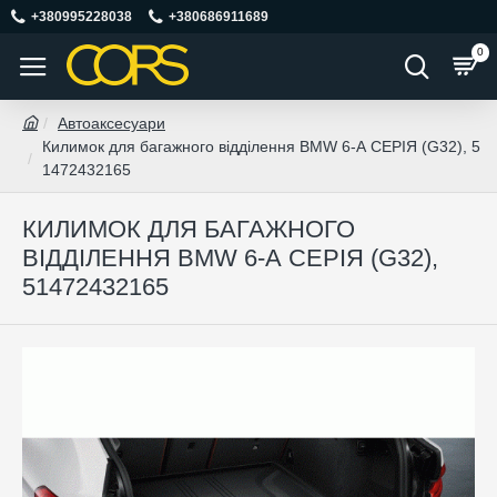
+380995228038
+380686911689
0
Автоаксесуари
Килимок для багажного відділення BMW 6-А СЕРІЯ (G32), 5
1472432165
КИЛИМОК ДЛЯ БАГАЖНОГО
ВІДДІЛЕННЯ BMW 6-А СЕРІЯ (G32),
51472432165