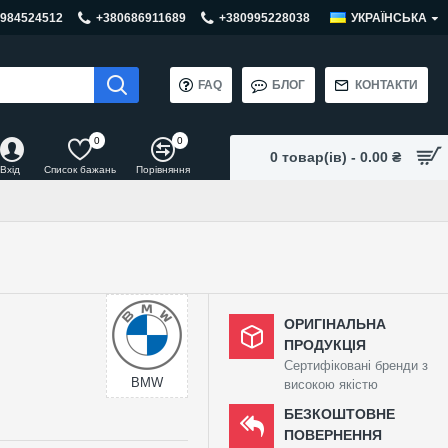
984524512
+380686911689
+380995228038
УКРАЇНСЬКА
FAQ
БЛОГ
КОНТАКТИ
0
0
0 товар(ів) - 0.00 ₴
Вхід
Список бажань
Порівняння
ОРИГІНАЛЬНА
ПРОДУКЦІЯ
Сертифіковані бренди з
BMW
високою якістю
БЕЗКОШТОВНЕ
ПОВЕРНЕННЯ