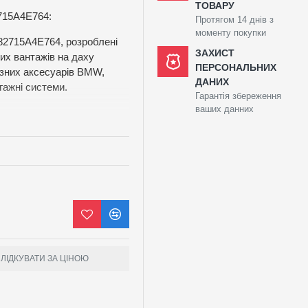
ТОВАРУ
715A4E764:
Протягом 14 днів з
моменту покупки
82715A4E764, розроблені
ЗАХИСТ
их вантажів на даху
ПЕРСОНАЛЬНИХ
ізних аксесуарів BMW,
ДАНИХ
гажні системи.
Гарантія збереження
ваших данних
у та опору повітря
рованій системі кріплень
 BMW
ки вантажу
артам BMW для безпечного
ЛІДКУВАТИ ЗА ЦІНОЮ
ає надійне та стильне
єму BMW 5 серії G60,
яд.