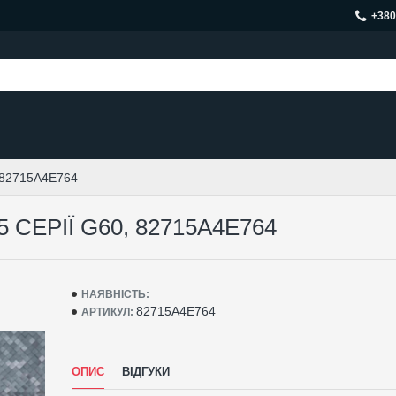
+380
 82715A4E764
СЕРІЇ G60, 82715A4E764
НАЯВНІСТЬ:
82715A4E764
АРТИКУЛ:
ОПИС
ВІДГУКИ