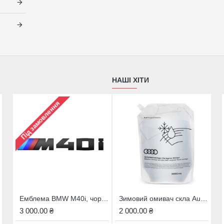
НАШІ ХІТИ
Під замовлення
Емблема BMW M40i, чорна - X4 G02, 51142472836
Зимовий омивач скла Audi, 4M8096323B
Емблема M для ручки КПП BMW 3 серії E30 E36 E46 / Z3 / 5 серії E34 E39 / 7 серії E32 E38, 25111221613
3 000.00 ₴
2 000.00 ₴
2 300.00 ₴