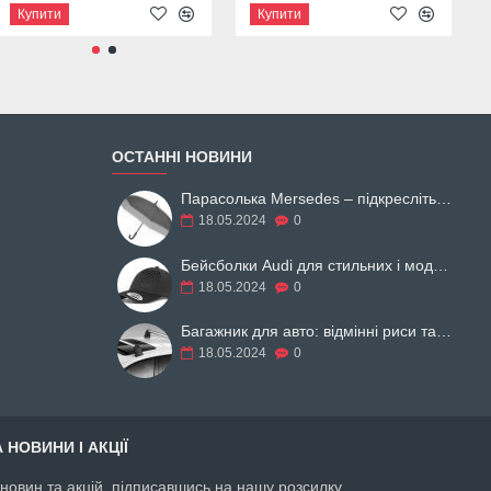
Купити
Купити
Купити
ОСТАННІ НОВИНИ
Парасолька Mersedes – підкресліть свій образ
18.05.2024
0
Бейсболки Audi для стильних і модних
18.05.2024
0
Багажник для авто: відмінні риси та різновиди
18.05.2024
0
 НОВИНИ І АКЦІЇ
і новин та акцій, підписавшись на нашу розсилку