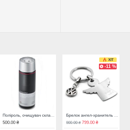
ХІТ
ХІТ
-10 %
-11 %
Поліроль, очищувач скла Audi, 00A096329020
Задні гумові всепогодні килимки BMW - 3 серія E90 E91, антрацит, 51472336599
Брелок ангел-хранитель Volkswagen Drive Safe, 000087010AFJKA 7E9087010
500.00 ₴
2 599.00 ₴
799.00 ₴
2 900.00 ₴
900.00 ₴