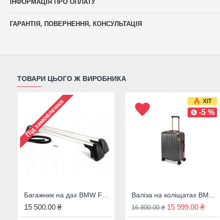
ІНФОРМАЦІЯ ПРО ОПЛАТУ
ГАРАНТІЯ, ПОВЕРНЕННЯ, КОНСУЛЬТАЦІЯ
ТОВАРИ ЦЬОГО Ж ВИРОБНИКА
ХІТ
Під замовлення
-5 %
Багажник на дах BMW F31, 82712350124
Валіза на коліщатах BMW M темно-сіра 43 л. 80225A7C973
15 500.00 ₴
15 999.00 ₴
16 800.00 ₴