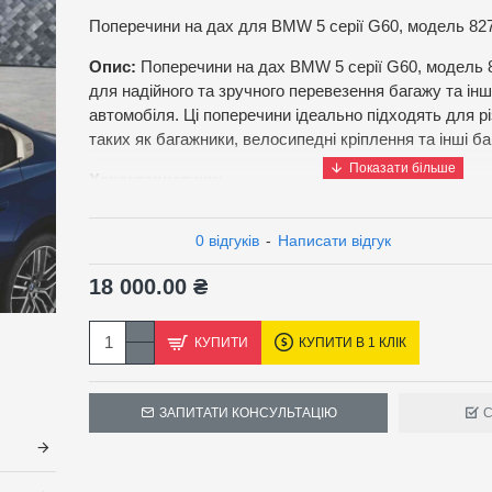
Поперечини на дах для BMW 5 серії G60, модель 82
Опис:
Поперечини на дах BMW 5 серії G60, модель 
для надійного та зручного перевезення багажу та інш
автомобіля. Ці поперечини ідеально підходять для р
таких як багажники, велосипедні кріплення та інші ба
Характеристики:
Матеріал:
Високоякісний алюміній
0 відгуків
-
Написати відгук
Колір:
Сріблястий/чорний
Особливості:
18 000.00 ₴
Аеродинамічний дизайн для зменшення шум
Легке встановлення та зняття завдяки інтег
Сумісні з різними багажними аксесуарами
КУПИТИ
КУПИТИ В 1 КЛІК
Вбудований замок для забезпечення безпе
Максимальне навантаження:
Відповідає станд
перевезення вантажів
ЗАПИТАТИ КОНСУЛЬТАЦІЮ
С
Ці поперечини є ідеальним вибором для тих, хто шук
рішення для перевезення додаткового багажу на сво
забезпечуючи зручність, безпеку та естетичний вигл